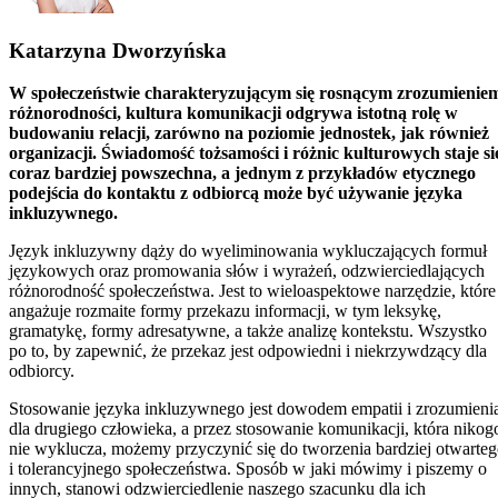
Katarzyna Dworzyńska
W społeczeństwie charakteryzującym się rosnącym zrozumienie
różnorodności, kultura komunikacji odgrywa istotną rolę w
budowaniu relacji, zarówno na poziomie jednostek, jak również
organizacji. Świadomość tożsamości i różnic kulturowych staje si
coraz bardziej powszechna, a jednym z przykładów etycznego
podejścia do kontaktu z odbiorcą może być używanie języka
inkluzywnego.
Język inkluzywny dąży do wyeliminowania wykluczających formuł
językowych oraz promowania słów i wyrażeń, odzwierciedlających
różnorodność społeczeństwa. Jest to wieloaspektowe narzędzie, które
angażuje rozmaite formy przekazu informacji, w tym leksykę,
gramatykę, formy adresatywne, a także analizę kontekstu. Wszystko
po to, by zapewnić, że przekaz jest odpowiedni i niekrzywdzący dla
odbiorcy.
Stosowanie języka inkluzywnego jest dowodem empatii i zrozumieni
dla drugiego człowieka, a przez stosowanie komunikacji, która nikog
nie wyklucza, możemy przyczynić się do tworzenia bardziej otwarte
i tolerancyjnego społeczeństwa. Sposób w jaki mówimy i piszemy o
innych, stanowi odzwierciedlenie naszego szacunku dla ich