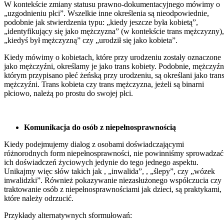
W kontekście zmiany statusu prawno-dokumentacyjnego mówimy o
„uzgodnieniu płci”. Wszelkie inne określenia są nieodpowiednie,
podobnie jak stwierdzenia typu: „kiedy jeszcze była kobietą”,
„identyfikujący się jako mężczyzna” (w kontekście trans mężczyzny),
„kiedyś był mężczyzną” czy „urodził się jako kobieta”.
Kiedy mówimy o kobietach, które przy urodzeniu zostały oznaczone
jako mężczyźni, określamy je jako trans kobiety. Podobnie, mężczyźn
którym przypisano płeć żeńską przy urodzeniu, są określani jako tran
mężczyźni. Trans kobieta czy trans mężczyzna, jeżeli są binarni
płciowo, należą po prostu do swojej płci.
Komunikacja do osób z niepełnosprawnością
Kiedy podejmujemy dialog z osobami doświadczającymi
różnorodnych form niepełnosprawności, nie powinniśmy sprowadzać
ich doświadczeń życiowych jedynie do tego jednego aspektu.
Unikajmy więc słów takich jak , „inwalida”, , „ślepy”, czy „wózek
inwalidzki”. Również pokazywanie niezasłużonego współczucia czy
traktowanie osób z niepełnosprawnościami jak dzieci, są praktykami,
które należy odrzucić.
Przykłady alternatywnych sformułowań: