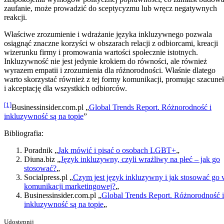
zaufanie, może prowadzić do sceptycyzmu lub wręcz negatywnych
reakcji.
Właściwe zrozumienie i wdrażanie języka inkluzywnego pozwala
osiągnąć znaczne korzyści w obszarach relacji z odbiorcami, kreacji
wizerunku firmy i promowania wartości społecznie istotnych.
Inkluzywność nie jest jedynie krokiem do równości, ale również
wyrazem empatii i zrozumienia dla różnorodności. Właśnie dlatego
warto skorzystać również z tej formy komunikacji, promując szacune
i akceptację dla wszystkich odbiorców.
[1]
Businessinsider.com.pl „
Global Trends Report. Różnorodność i
inkluzywność są na topie
”
Bibliografia:
Poradnik „
Jak mówić i pisać o osobach LGBT+
„
Diuna.biz „
Język inkluzywny, czyli wrażliwy na płeć – jak go
stosować?
„
Socialpress.pl „
Czym jest język inkluzywny i jak stosować go
komunikacji marketingowej?
„
Businessinsider.com.pl „
Global Trends Report. Różnorodność i
inkluzywność są na topie
„
Udostępnij