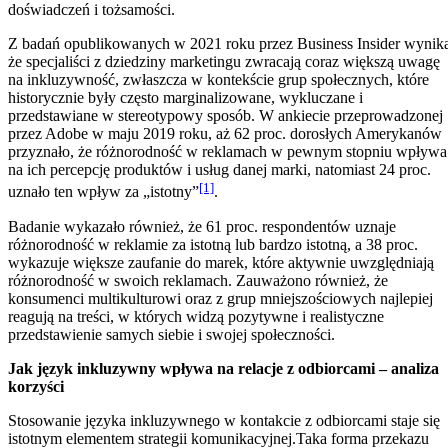
doświadczeń i tożsamości.
Z badań opublikowanych w 2021 roku przez Business Insider wynik
że specjaliści z dziedziny marketingu zwracają coraz większą uwagę
na inkluzywność, zwłaszcza w kontekście grup społecznych, które
historycznie były często marginalizowane, wykluczane i
przedstawiane w stereotypowy sposób. W ankiecie przeprowadzonej
przez Adobe w maju 2019 roku, aż 62 proc. dorosłych Amerykanów
przyznało, że różnorodność w reklamach w pewnym stopniu wpływa
na ich percepcję produktów i usług danej marki, natomiast 24 proc.
[1]
uznało ten wpływ za „istotny”
.
Badanie wykazało również, że 61 proc. respondentów uznaje
różnorodność w reklamie za istotną lub bardzo istotną, a 38 proc.
wykazuje większe zaufanie do marek, które aktywnie uwzględniają
różnorodność w swoich reklamach. Zauważono również, że
konsumenci multikulturowi oraz z grup mniejszościowych najlepiej
reagują na treści, w których widzą pozytywne i realistyczne
przedstawienie samych siebie i swojej społeczności.
Jak język inkluzywny wpływa na relacje z odbiorcami – analiza
korzyści
Stosowanie języka inkluzywnego w kontakcie z odbiorcami staje się
istotnym elementem strategii komunikacyjnej.Taka forma przekazu