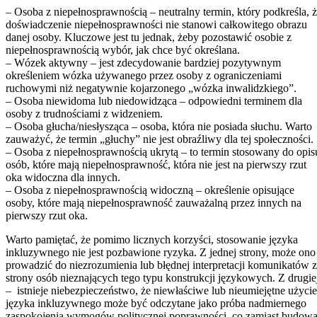
– Osoba z niepełnosprawnością – neutralny termin, który podkreśla, 
doświadczenie niepełnosprawności nie stanowi całkowitego obrazu
danej osoby. Kluczowe jest tu jednak, żeby pozostawić osobie z
niepełnosprawnością wybór, jak chce być określana.
– Wózek aktywny – jest zdecydowanie bardziej pozytywnym
określeniem wózka używanego przez osoby z ograniczeniami
ruchowymi niż negatywnie kojarzonego „wózka inwalidzkiego”.
– Osoba niewidoma lub niedowidząca – odpowiedni terminem dla
osoby z trudnościami z widzeniem.
– Osoba głucha/niesłysząca – osoba, która nie posiada słuchu. Warto
zauważyć, że termin „głuchy” nie jest obraźliwy dla tej społeczności.
– Osoba z niepełnosprawnością ukrytą – to termin stosowany do opis
osób, które mają niepełnosprawność, która nie jest na pierwszy rzut
oka widoczna dla innych.
– Osoba z niepełnosprawnością widoczną – określenie opisujące
osoby, które mają niepełnosprawność zauważalną przez innych na
pierwszy rzut oka.
Warto pamiętać, że pomimo licznych korzyści, stosowanie języka
inkluzywnego nie jest pozbawione ryzyka. Z jednej strony, może ono
prowadzić do niezrozumienia lub błędnej interpretacji komunikatów 
strony osób nieznających tego typu konstrukcji językowych. Z drugie
– istnieje niebezpieczeństwo, że niewłaściwe lub nieumiejętne użycie
języka inkluzywnego może być odczytane jako próba nadmiernego
zaspokojenia wymogów politycznej poprawności, co zamiast budow