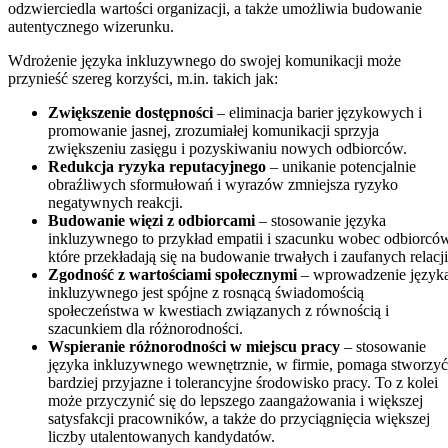
odzwierciedla wartości organizacji, a także umożliwia budowanie
autentycznego wizerunku.
Wdrożenie języka inkluzywnego do swojej komunikacji może
przynieść szereg korzyści, m.in. takich jak:
Zwiększenie dostępności
– eliminacja barier językowych i
promowanie jasnej, zrozumiałej komunikacji sprzyja
zwiększeniu zasięgu i pozyskiwaniu nowych odbiorców.
Redukcja ryzyka reputacyjnego
– unikanie potencjalnie
obraźliwych sformułowań i wyrazów zmniejsza ryzyko
negatywnych reakcji.
Budowanie więzi z odbiorcami
– stosowanie języka
inkluzywnego to przykład empatii i szacunku wobec odbiorcó
które przekładają się na budowanie trwałych i zaufanych relacji
Zgodność z wartościami społecznymi
– wprowadzenie język
inkluzywnego jest spójne z rosnącą świadomością
społeczeństwa w kwestiach związanych z równością i
szacunkiem dla różnorodności.
Wspieranie różnorodności w miejscu pracy
– stosowanie
języka inkluzywnego wewnętrznie, w firmie, pomaga stworzyć
bardziej przyjazne i tolerancyjne środowisko pracy. To z kolei
może przyczynić się do lepszego zaangażowania i większej
satysfakcji pracowników, a także do przyciągnięcia większej
liczby utalentowanych kandydatów.