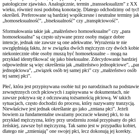
patologiczne zjawisko. Analogicznie, termin „transseksualizm” z XX
wieku, również nosi podobną konotację. Dlatego odchodzimy od tyc
określeń. Preferowane są bardziej współczesne i neutralne terminy ja
„homoseksualność”, „biseksualność” czy „transpłciowość”.
Sformułowania takie jak „małżeństwo homoseksualne” czy „para
homoseksualna” są często używane przez osoby mające dobre
intencje, jednak nie zawsze są one adekwatne. Wyrażenia te nie
uwzględniają faktu, że w związku dwóch mężczyzn czy dwóch kobie
niekoniecznie obie osoby muszą być homoseksualne – mogą na
przykład identyfikować się jako biseksualne. Zdecydowanie bardziej
odpowiednie są więc określenia jak „małżeństwo jednopłciowe”, „pa
jednopłciowa”, „związek osób tej samej płci” czy „małżeństwo osób
tej samej płci”.
Płeć, która jest przypisywana osobie tuż po narodzinach na podstawie
zewnętrznych cech płciowych i zapisywana w dokumentach, nie
zawsze pokrywa się z odczuwaną tożsamością płciową. W takich
sytuacjach, często dochodzi do procesu, który nazywamy tranzycją.
Niewłaściwe jest jednak określanie go jako „zmiana płci”. Jeżeli
bowiem za fundamentalne uważamy poczucie własnej płci, to na
przykład mężczyzna, który przy urodzeniu został przypisany do płci
żeńskiej, zawsze był mężczyzną. Tak samo jest w przypadku kobiet,
dlatego nie „zmieniają” one swojej płci, lecz dokonują jej korekty.