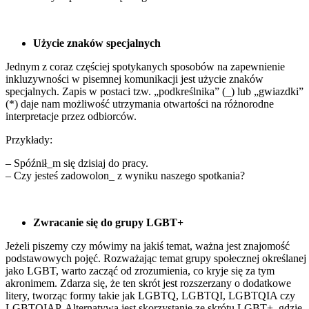
Użycie znaków specjalnych
Jednym z coraz częściej spotykanych sposobów na zapewnienie
inkluzywności w pisemnej komunikacji jest użycie znaków
specjalnych. Zapis w postaci tzw. „podkreślnika” (_) lub „gwiazdki”
(*) daje nam możliwość utrzymania otwartości na różnorodne
interpretacje przez odbiorców.
Przykłady:
– Spóźnił_m się dzisiaj do pracy.
– Czy jesteś zadowolon_ z wyniku naszego spotkania?
Zwracanie się do grupy LGBT+
Jeżeli piszemy czy mówimy na jakiś temat, ważna jest znajomość
podstawowych pojęć. Rozważając temat grupy społecznej określanej
jako LGBT, warto zacząć od zrozumienia, co kryje się za tym
akronimem. Zdarza się, że ten skrót jest rozszerzany o dodatkowe
litery, tworząc formy takie jak LGBTQ, LGBTQI, LGBTQIA czy
LGBTQIAP. Alternatywą jest skorzystanie ze skrótu LGBT+, gdzie