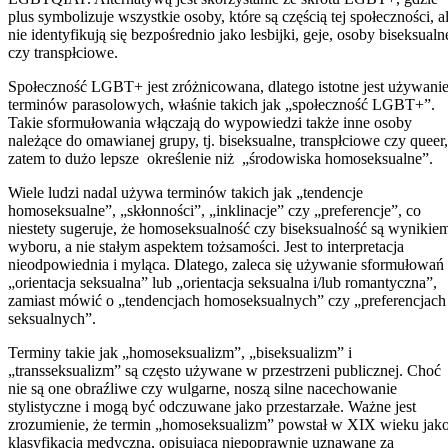
plus symbolizuje wszystkie osoby, które są częścią tej społeczności, a
nie identyfikują się bezpośrednio jako lesbijki, geje, osoby biseksualn
czy transpłciowe.
Społeczność LGBT+ jest zróżnicowana, dlatego istotne jest używani
terminów parasolowych, właśnie takich jak „społeczność LGBT+”.
Takie sformułowania włączają do wypowiedzi także inne osoby
należące do omawianej grupy, tj. biseksualne, transpłciowe czy queer,
zatem to dużo lepsze określenie niż „środowiska homoseksualne”.
Wiele ludzi nadal używa terminów takich jak „tendencje
homoseksualne”, „skłonności”, „inklinacje” czy „preferencje”, co
niestety sugeruje, że homoseksualność czy biseksualność są wynikie
wyboru, a nie stałym aspektem tożsamości. Jest to interpretacja
nieodpowiednia i myląca. Dlatego, zaleca się używanie sformułowań
„orientacja seksualna” lub „orientacja seksualna i/lub romantyczna”,
zamiast mówić o „tendencjach homoseksualnych” czy „preferencjach
seksualnych”.
Terminy takie jak „homoseksualizm”, „biseksualizm” i
„transseksualizm” są często używane w przestrzeni publicznej. Choć
nie są one obraźliwe czy wulgarne, noszą silne nacechowanie
stylistyczne i mogą być odczuwane jako przestarzałe. Ważne jest
zrozumienie, że termin „homoseksualizm” powstał w XIX wieku jak
klasyfikacja medyczna, opisująca niepoprawnie uznawane za