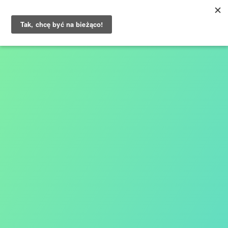
O nas
Usługi
Klienci
Wiedza
Case studies
Kontakt
Blog
Opinie Klientów