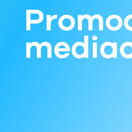
Promoc
media