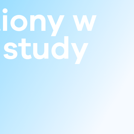
iony w
 study