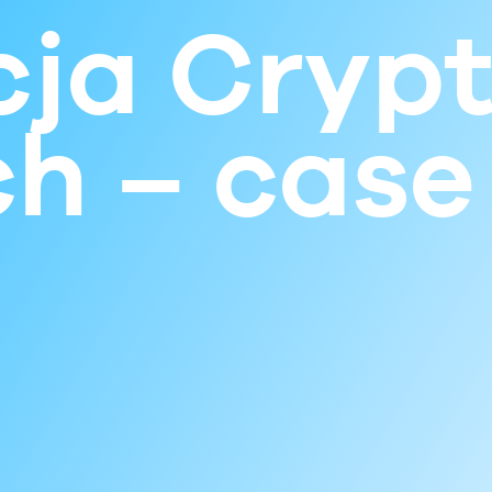
ja Crypt
h – case