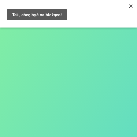
O nas
Usługi
Klienci
Wiedza
Case studies
Kontakt
Blog
Opinie Klientów