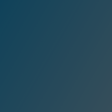
O nas
Usługi
Klienci
Case studies
Opinie Klientów
Wiedza