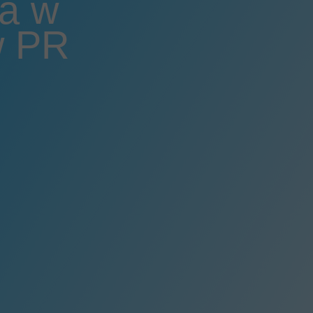
a w
Blog
w PR
E-book
Biuro prasowe
Kontakt