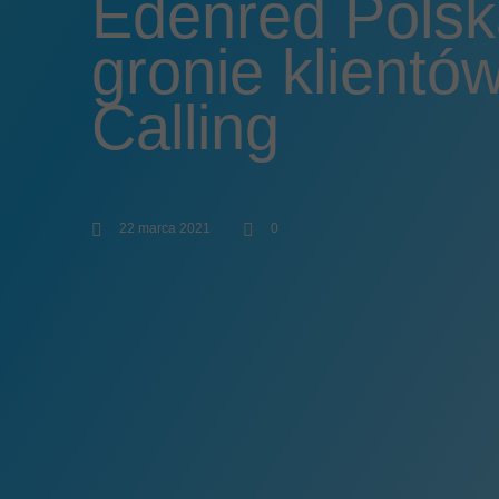
Edenred Polsk
gronie klientó
Calling
22 marca 2021
0