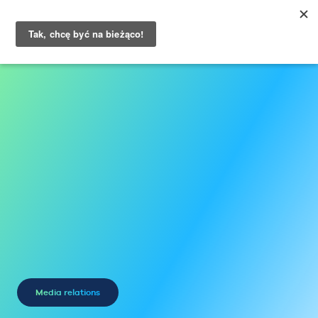
O nas
Usługi
Klienci
Wiedza
Case studies
Kontakt
Blog
Opinie Klientów
Media relations