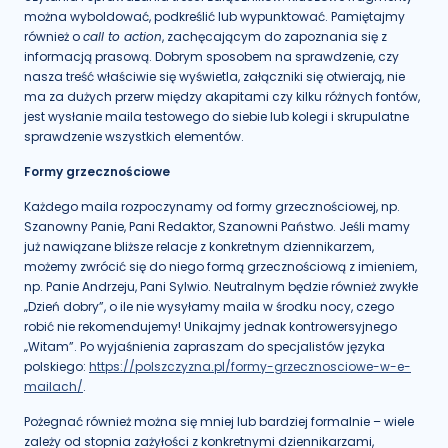
można wyboldować, podkreślić lub wypunktować. Pamiętajmy
również o
call to action
, zachęcającym do zapoznania się z
informacją prasową. Dobrym sposobem na sprawdzenie, czy
nasza treść właściwie się wyświetla, załączniki się otwierają, nie
ma za dużych przerw między akapitami czy kilku różnych fontów,
jest wysłanie maila testowego do siebie lub kolegi i skrupulatne
sprawdzenie wszystkich elementów.
Formy grzecznościowe
Każdego maila rozpoczynamy od formy grzecznościowej, np.
Szanowny Panie, Pani Redaktor, Szanowni Państwo. Jeśli mamy
już nawiązane bliższe relacje z konkretnym dziennikarzem,
możemy zwrócić się do niego formą grzecznościową z imieniem,
np. Panie Andrzeju, Pani Sylwio. Neutralnym będzie również zwykłe
„Dzień dobry”, o ile nie wysyłamy maila w środku nocy, czego
robić nie rekomendujemy! Unikajmy jednak kontrowersyjnego
„Witam”. Po wyjaśnienia zapraszam do specjalistów języka
polskiego:
https://polszczyzna.pl/formy-grzecznosciowe-w-e-
mailach/
.
Pożegnać również można się mniej lub bardziej formalnie – wiele
zależy od stopnia zażyłości z konkretnymi dziennikarzami,