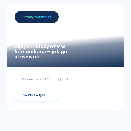
PRowy miszmasz
Język inkluzywny w
komunikacji – jak go
stosować
09 sierpnia 2023
0
Czytaj więcej