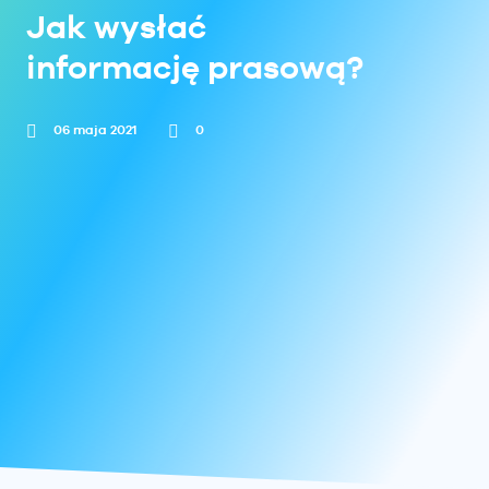
E-book
Jak wysłać
informację prasową?
Biuro prasowe
06 maja 2021
0