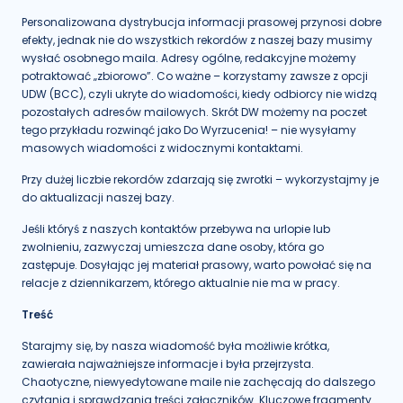
Personalizowana dystrybucja informacji prasowej przynosi dobre
efekty, jednak nie do wszystkich rekordów z naszej bazy musimy
wysłać osobnego maila. Adresy ogólne, redakcyjne możemy
potraktować „zbiorowo”. Co ważne – korzystamy zawsze z opcji
UDW (BCC), czyli ukryte do wiadomości, kiedy odbiorcy nie widzą
pozostałych adresów mailowych. Skrót DW możemy na poczet
tego przykładu rozwinąć jako Do Wyrzucenia! – nie wysyłamy
masowych wiadomości z widocznymi kontaktami.
Przy dużej liczbie rekordów zdarzają się zwrotki – wykorzystajmy je
do aktualizacji naszej bazy.
Jeśli któryś z naszych kontaktów przebywa na urlopie lub
zwolnieniu, zazwyczaj umieszcza dane osoby, która go
zastępuje. Dosyłając jej materiał prasowy, warto powołać się na
relacje z dziennikarzem, którego aktualnie nie ma w pracy.
Treść
Starajmy się, by nasza wiadomość była możliwie krótka,
zawierała najważniejsze informacje i była przejrzysta.
Chaotyczne, niewyedytowane maile nie zachęcają do dalszego
czytania i sprawdzania treści załączników. Kluczowe fragmenty