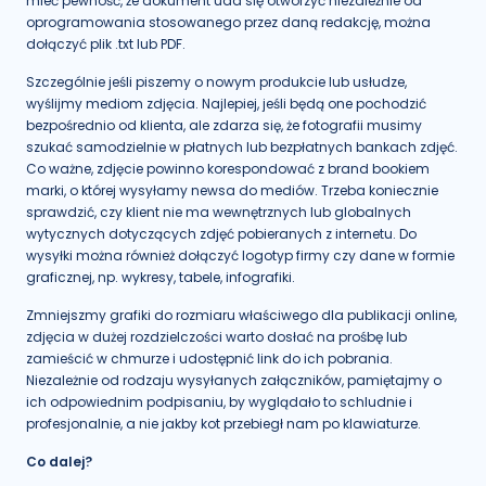
mieć pewność, że dokument uda się otworzyć niezależnie od
oprogramowania stosowanego przez daną redakcję, można
dołączyć plik .txt lub PDF.
Szczególnie jeśli piszemy o nowym produkcie lub usłudze,
wyślijmy mediom zdjęcia. Najlepiej, jeśli będą one pochodzić
bezpośrednio od klienta, ale zdarza się, że fotografii musimy
szukać samodzielnie w płatnych lub bezpłatnych bankach zdjęć.
Co ważne, zdjęcie powinno korespondować z brand bookiem
marki, o której wysyłamy newsa do mediów. Trzeba koniecznie
sprawdzić, czy klient nie ma wewnętrznych lub globalnych
wytycznych dotyczących zdjęć pobieranych z internetu. Do
wysyłki można również dołączyć logotyp firmy czy dane w formie
graficznej, np. wykresy, tabele, infografiki.
Zmniejszmy grafiki do rozmiaru właściwego dla publikacji online,
zdjęcia w dużej rozdzielczości warto dosłać na prośbę lub
zamieścić w chmurze i udostępnić link do ich pobrania.
Niezależnie od rodzaju wysyłanych załączników, pamiętajmy o
ich odpowiednim podpisaniu, by wyglądało to schludnie i
profesjonalnie, a nie jakby kot przebiegł nam po klawiaturze.
Co dalej?