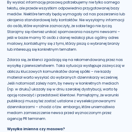
By wysłać informację prasową potrzebujemy nie tylko samego
tekstu, ale przede wszystkim odpowiednio przygotowanej bazy
mediów. Niektóre tematy będą wymagały od nas poszerzenia lub
okrojenia standardowej listy kontaktów. Nie wysyłajmy informacji
do osób, które wyraźnie zaznaczyły, że sobie tego nie życzą.
Starajmy się również unikać spamowania naszymi newsami –
jeśli w bazie mamy 10 osób z danej redakcji plus ogólny adres
mailowy, kontaktujmy się z tymi, którzy piszą o wybranej branży
lub interesują się konkretnym tematem.
Zdarza się, że klienci zgadzają się na rekomendowaną przez nas
wysyłkę z pierwszeństwem. Taka sytuacja występuje zazwyczaj w
obliczu kluczowych komunikatów danej spółki – nie każdy
materiał warto wysyłać do wybranych dziennikarzy wcześniej.
Jeśli natomiast zależy nam, by newsy w konkretnych mediach
(np. w druku) ukazały się w dniu szerokiej dystrybucji, warto tę
opcję rozważyć i przedstawić klientowi. Pamiętajmy, że warunki
publikacji muszą też zostać ustalone z wyselekcjonowanymi
dziennikarzami – chodzi o tzw. embargo, które uniemożliwia
mediom zamieszczenie newsa przed wyznaczonym przez
agencję PR terminem.
Wysyłka imienna czy masowa?