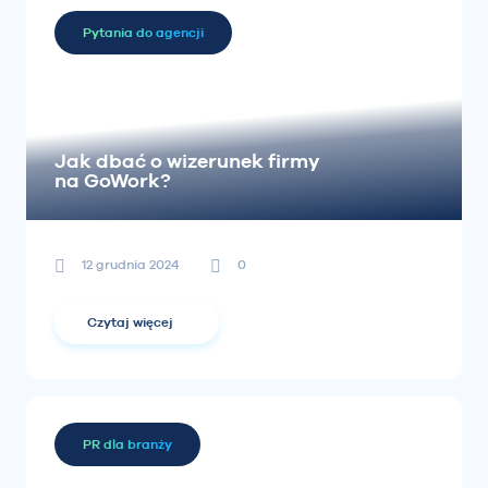
Pytania do agencji
Jak dbać o wizerunek firmy
na GoWork?
12 grudnia 2024
0
Czytaj więcej
PR dla branży